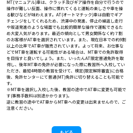
MT(マニュアル)車は、クラッチ及びギア操作を自分で行うので
操作が難しい反面、操作に慣れてくると運転の楽しさや車を操
る歓びなどが味わえます。AT(オートマチック)車は自動でギア
チェンジをしてくれるため、渋滞中の発進、停止の繰返し走行
や坂道発進のような場面でも比較的簡単な操作で運転できるた
め大変人気があります。最近の傾向として男女関係なく約７割
のお客様がAT車を選択されています。また、現在日本での約9割
以上の比率でAT車が販売されています。よって将来、お仕事な
どでMT車を運転する可能性がある場合は、MT車での免許取得
を目指すと良いでしょう。また、いったんAT限定普通免許を取
得し、後年MT車の免許が必要になった際に教習所へ入校してい
ただき、最短4時限の教習を受けて、検定(限定解除審査)に合格
後、免許センターにて普通(MT)免許に切り替えることも可能で
す。
※MT車を選択し入校した後、教習の途中でAT車に変更も可能で
す(事務手数料は別途かかります)。
逆に教習の途中でAT車からMT車への変更は出来ませんので、ご
注意ください。
もどる